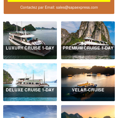
Contactez par Email:
sales@sapaexpress.com
LUXURY CRUISE 1-DAY
PREMIUM CRUISE 1-DAY
DELUXE CRUISE 1-DAY
VELAR-CRUISE