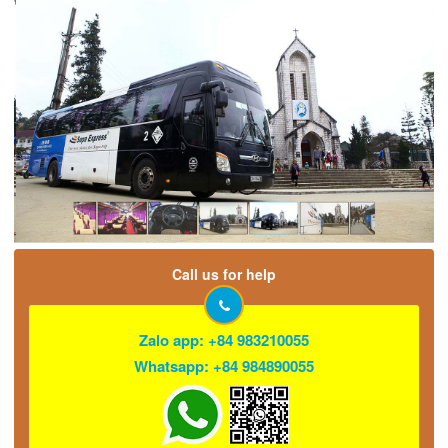
Call us for help
Zalo app: +84 983210055
Whatsapp: +84 984890055